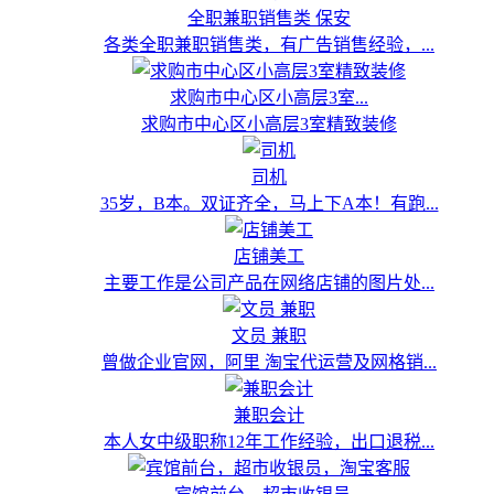
全职兼职销售类 保安
各类全职兼职销售类，有广告销售经验，...
求购市中心区小高层3室...
求购市中心区小高层3室精致装修
司机
35岁，B本。双证齐全，马上下A本！有跑...
店铺美工
主要工作是公司产品在网络店铺的图片处...
文员 兼职
曾做企业官网，阿里 淘宝代运营及网格销...
兼职会计
本人女中级职称12年工作经验，出口退税...