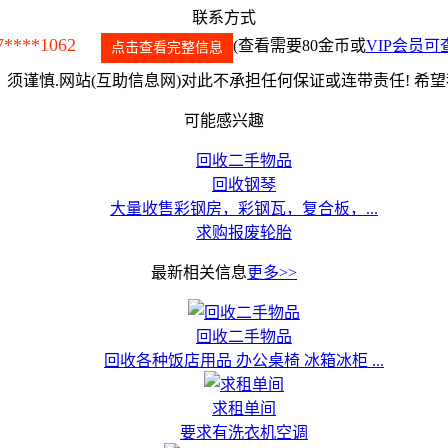
联系方式
7****1062
(查看需要80金币或
VIP会员可
点击查看完整信息
须谨慎.网站(互助信息网)对此不承担任何保证或连带责任! 希
可能感兴趣
回收二手物品
回收钢琴
大量收售彩钢房，彩钢瓦，复合板，...
求购报废轮胎
最新相关信息
更多>>
回收二手物品
回收各种饭店用品 办公桌椅 冰箱冰柜 ...
求租单间
要求有洗衣机空调