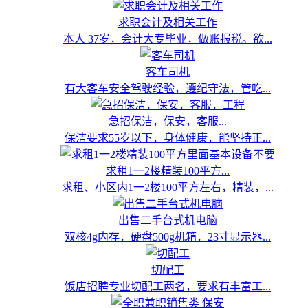
求职会计及相关工作
本人 37岁，会计大专毕业，做账报税。欲...
客车司机
有大客车安全驾驶经验，遵纪守法，管吃...
急招保洁，保安，客服...
保洁要求55岁以下，身体健康，能坚持正...
求租1一2楼精装100平方...
求租、小区内1一2楼100平方左右，精装，...
出售二手台式机电脑
双核4g内存，硬盘500g机箱，23寸显示器...
切配工
饭店招聘专业切配工两名，要求有丰富工...